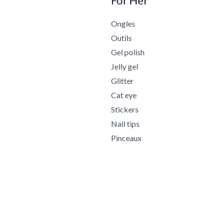
For Her
Ongles
Outils
Gel polish
Jelly gel
Glitter
Cat eye
Stickers
Nail tips
Pinceaux