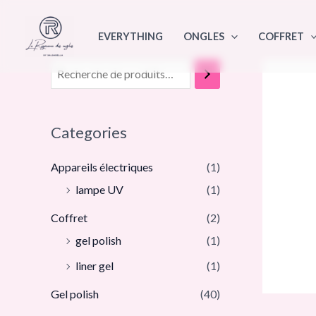
Aller
au
EVERYTHING
ONGLES
COFFRET
contenu
Categories
Appareils électriques
(1)
lampe UV
(1)
Coffret
(2)
gel polish
(1)
liner gel
(1)
Gel polish
(40)