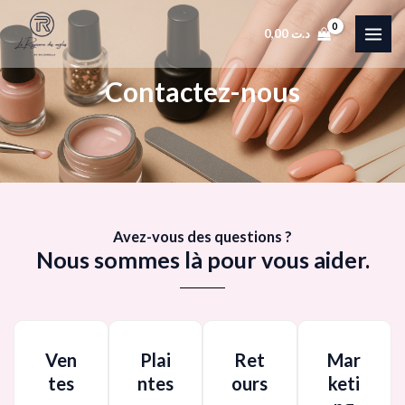
Aller
MAI
au
0,00
د.ت
MEN
contenu
Contactez-nous
Avez-vous des questions ?
Nous sommes là pour vous aider.
Ven
Plai
Ret
Mar
tes
ntes
ours
keti