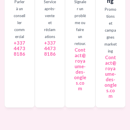
ng
Parler
Service
Signale
à un
après-
r un
Promo
conseil
vente
problè
tions
ler
et
me ou
et
comm
réclam
faire
campa
ercial
ations
un
gnes
+337
+337
retour.
market
4473
4473
Cont
ing
8186
8186
act@
Cont
roya
act@
ume-
roya
des-
ume-
ongle
des-
s.co
ongle
m
s.co
m