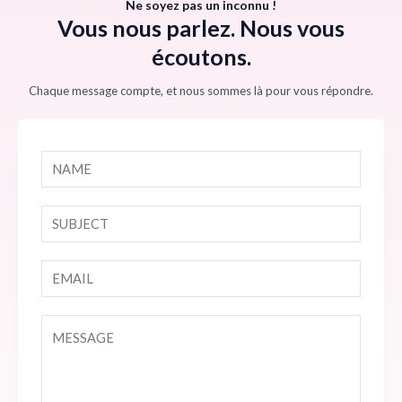
Ne soyez pas un inconnu !
Vous nous parlez. Nous vous
écoutons.
Chaque message compte, et nous sommes là pour vous répondre.
N
a
m
S
e
i
*
n
E
g
m
l
a
e
C
i
L
o
l
i
m
*
n
m