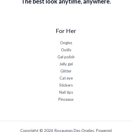
The best look anytime, anywhere.
For Her
Ongles
Outils
Gel polish
Jelly gel
Glitter
Cat eye
Stickers
Nail tips
Pinceaux
Copyright © 2026 Royaumes Des Ongles. Powered