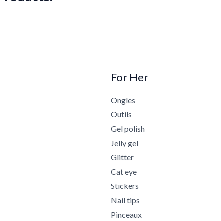
For Her
Ongles
Outils
Gel polish
Jelly gel
Glitter
Cat eye
Stickers
Nail tips
Pinceaux