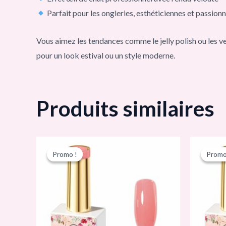
Parfait pour les ongleries, esthéticiennes et passion
Vous aimez les tendances comme le jelly polish ou les ve
pour un look estival ou un style moderne.
Produits similaires
Le
Le
L
prix
prix
p
Promo !
Promo !
Promo
Promo
initial
actuel
i
était :
est :
é
د.ت 24,90.
د.ت 35,00.