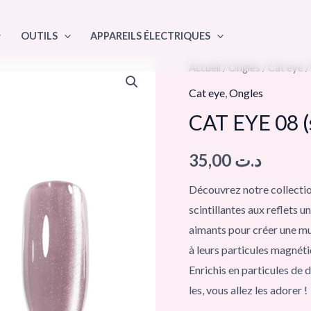
OUTILS
APPAREILS ÉLECTRIQUES
Accueil
/
Ongles
/
Cat eye
/
Cat eye
,
Ongles
CAT EYE 08 (
35,00
د.ت
Découvrez notre collectio
scintillantes aux reflets u
aimants pour créer une mul
à leurs particules magnét
Enrichis en particules de 
les, vous allez les adorer !