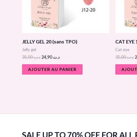
JELLY GEL 20 (sans TPO)
CAT EYE 
Jelly gel
Cat eye
35,00
د.ت
24,90
د.ت
35,00
د.ت
AJOUTER AU PANIER
AJOUT
SALE UP TO 70% OFF FOR ALL P