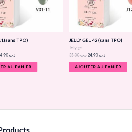
11(sans TPO)
JELLY GEL 42 (sans TPO)
Jelly gel
24,90
د.ت
35,00
د.ت
24,90
د.ت
ER AU PANIER
AJOUTER AU PANIER
roducts.