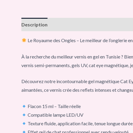
Description
Le Royaume des Ongles – Le meilleur de l’onglerie en
À la recherche du meilleur vernis en gel en Tunisie ? Bi
vernis semi-permanents, gels UV, cat eye magnétique, jell
Découvrez notre incontournable gel magnétique Cat Eye, 
aimantées, ce vernis crée des reflets intenses et changean
Flacon 15 ml – Taille réelle
Compatible lampe LED/UV
Texture fluide, application facile, tenue longue durée
Effet œil de chat professionnel avec rendu velouté