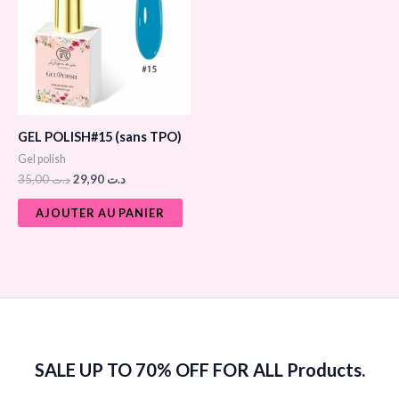
د.ت 29,90.
د.ت 35,00.
GEL POLISH#15 (sans TPO)
Gel polish
35,00
د.ت
29,90
د.ت
AJOUTER AU PANIER
SALE UP TO 70% OFF FOR ALL Products.