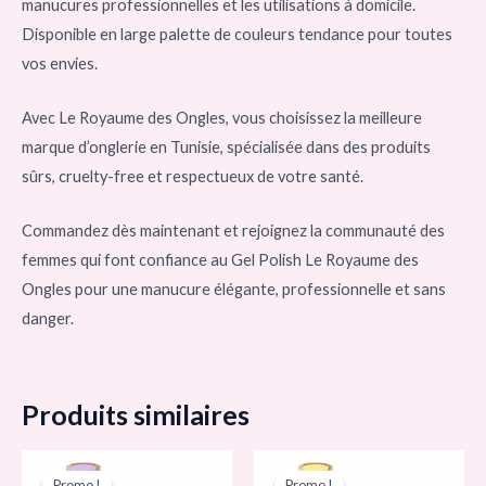
manucures professionnelles et les utilisations à domicile.
Disponible en large palette de couleurs tendance pour toutes
vos envies.
Avec Le Royaume des Ongles, vous choisissez la meilleure
marque d’onglerie en Tunisie, spécialisée dans des produits
sûrs, cruelty-free et respectueux de votre santé.
Commandez dès maintenant et rejoignez la communauté des
femmes qui font confiance au Gel Polish Le Royaume des
Ongles pour une manucure élégante, professionnelle et sans
danger.
Produits similaires
Le
Le
Le
Le
prix
prix
prix
prix
Promo !
Promo !
Promo !
Promo !